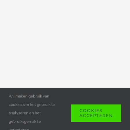
Wij maken gebruik van
cookies om het gebruik te
COOKIES
COPYRIGHT 2023 DEAN ELEKTROTECHNIEK
analyseren en het
ACCEPTEREN
gebruiksgemak te
Facebook
Instagram
E-
mail
verbeteren.