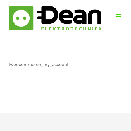
Ga
naar
inhoud
[woocommerce_my_account]